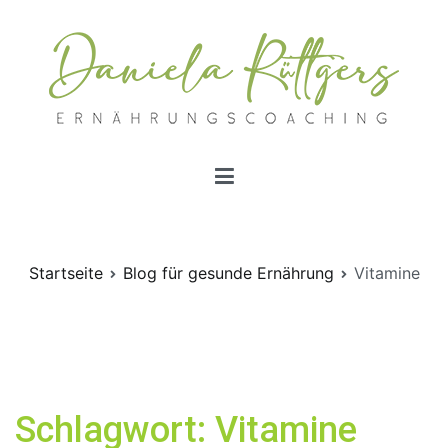
Zum
Inhalt
springen
Ernährungscoachings | Daniela Rüttgers
Ernährungscoaching nach Schlaganfall
Startseite
Blog für gesunde Ernährung
Vitamine
Schlagwort:
Vitamine