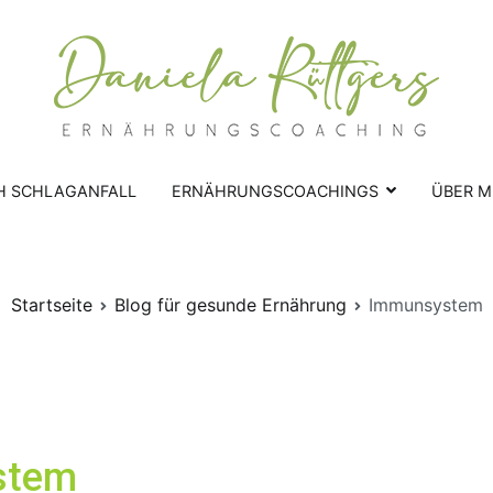
Ernährungscoachings | D
Ernährungscoaching nach Schlag
H SCHLAGANFALL
ERNÄHRUNGSCOACHINGS
ÜBER M
Startseite
Blog für gesunde Ernährung
Immunsystem
stem