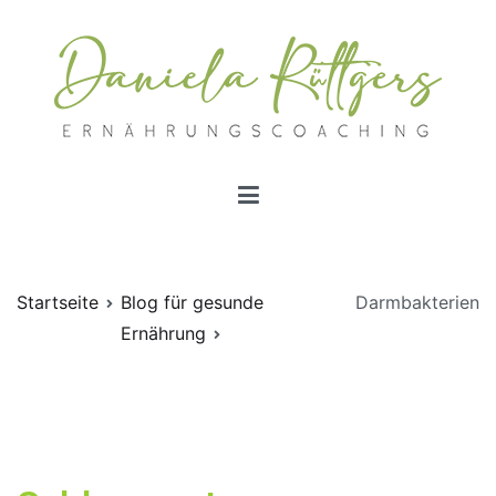
Zum
Inhalt
springen
Ernährungscoachings | Daniela Rüttgers
Ernährungscoaching nach Schlaganfall
Startseite
Blog für gesunde
Darmbakterien
Ernährung