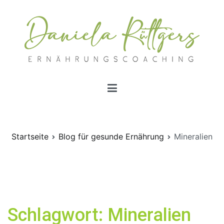
Zum
Inhalt
springen
Ernährungscoachings | Daniela Rüttgers
Ernährungscoaching nach Schlaganfall
Startseite
Blog für gesunde Ernährung
Mineralien
Schlagwort:
Mineralien