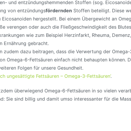
den- und entzündungshemmenden Stoffen (sog. Eicosanoide
dung von entzündungs
fördernden
Stoffen beteiligt. Diese 
zu Eicosanoiden hergestellt. Bei einem Übergewicht an Ome
äße verengen oder auch die Fließgeschwindigkeit des Blut
krankungen wie zum Beispiel Herzinfarkt, Rheuma, Demenz
n Ernährung gebracht.
nn zudem dazu beitragen, dass die Verwertung der Omega-3-
 Omega-6-Fettsäuren einfach nicht behaupten können. Die t
iteren Folgen für unsere Gesundheit.
ch ungesättigte Fettsäuren – Omega-3-Fettsäuren’
.
tzdem überwiegend Omega-6-Fettsäuren in so vielen verar
d: Sie sind billig und damit umso interessanter für die Mas