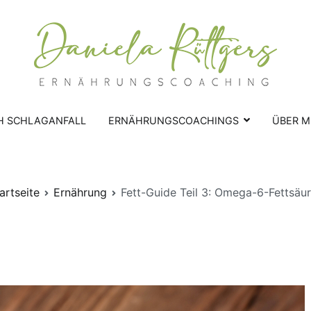
Ernährungscoachings | D
Ernährungscoaching nach Schlag
H SCHLAGANFALL
ERNÄHRUNGSCOACHINGS
ÜBER M
artseite
Ernährung
Fett-Guide Teil 3: Omega-6-Fettsäu